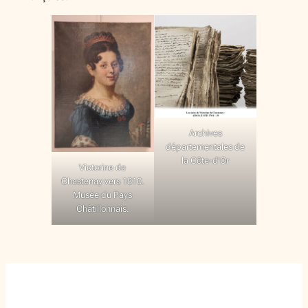
Archives
départementales de
la Côte-d’Or
Victorine de
Chastenay vers 1810.
Musée du Pays
Châtillonnais.